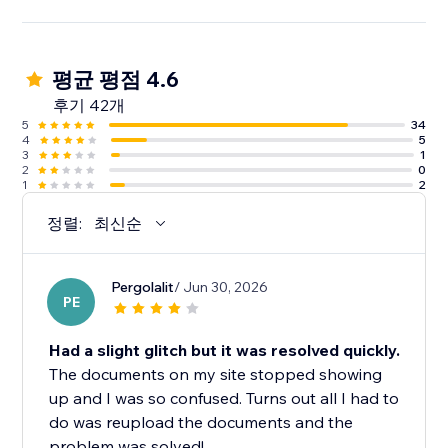
평균 평점 4.6
후기 42개
5
34
4
5
3
1
2
0
1
2
정렬:
최신순
Pergolalit
/ Jun 30, 2026
PE
Had a slight glitch but it was resolved quickly.
The documents on my site stopped showing
up and I was so confused. Turns out all I had to
do was reupload the documents and the
problem was solved!