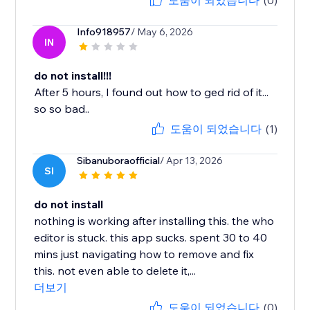
도움이 되었습니다
(0)
Info918957
/ May 6, 2026
IN
do not install!!!
After 5 hours, I found out how to ged rid of it...
so so bad..
도움이 되었습니다
(1)
Sibanuboraofficial
/ Apr 13, 2026
SI
do not install
nothing is working after installing this. the who
editor is stuck. this app sucks. spent 30 to 40
mins just navigating how to remove and fix
this. not even able to delete it,...
더보기
도움이 되었습니다
(0)