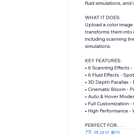
fluid simulations, and 
WHAT IT DOES:
Upload a color image
transforms them into 
including scanning lin
simulations.
KEY FEATURES:
• 6 Scanning Effects -
• 6 Fluid Effects - Spo
• 3D Depth Parallax -
• Cinematic Bloom - Pr
• Auto & Hover Modes 
• Full Customization -
• High Performance - 
PERFECT FOR:
Creative portfolios, p
앱 데모 확인