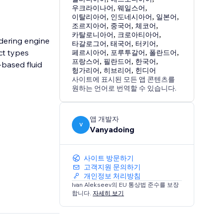
우크라이나어
,
웨일스어
,
이탈리아어
,
인도네시아어
,
일본어
,
조르지아어
,
중국어
,
체코어
,
카탈로니아어
,
크로아티아어
,
dering engine
타갈로그어
,
태국어
,
터키어
,
ct types
페르시아어
,
포루투갈어
,
폴란드어
,
프랑스어
,
필란드어
,
한국어
,
-based fluid
헝가리어
,
히브리어
,
힌디어
사이트에 표시된 모든 앱 콘텐츠를
원하는 언어로 번역할 수 있습니다.
앱 개발자
V
Vanyadoing
사이트 방문하기
고객지원 문의하기
개인정보 처리방침
Ivan Alekseev의 EU 통상법 준수를 보장
합니다.
자세히 보기
ling, and any