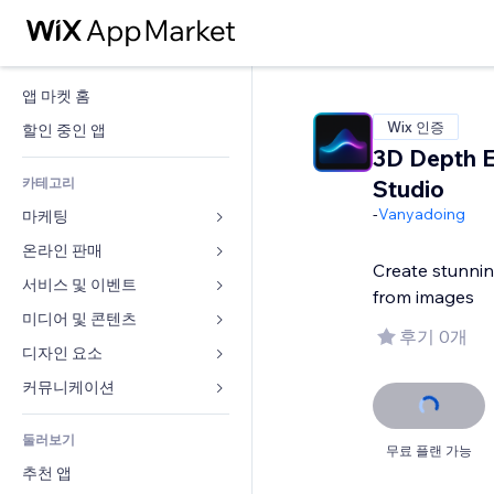
앱 마켓 홈
Wix 인증
할인 중인 앱
3D Depth E
카테고리
Studio
-
Vanyadoing
마케팅
온라인 판매
광고
Create stunnin
모바일
서비스 및 이벤트
쇼핑몰 관련 앱
from images
사이트 통계
배송
미디어 및 콘텐츠
호텔
후기 0개
SNS
판매 버튼
이벤트
디자인 요소
갤러리
SEO
온라인 강좌
음식점
뮤직
지도 및 내비게이션
커뮤니케이션 
참가 유도
주문형 인쇄
부동산
팟캐스트
개인정보 및 보안
양식
사이트 목록
회계
둘러보기
예약
사진
시계
블로그
무료 플랜 가능
이메일
쿠폰 및 로열티
추천 앱
동영상
페이지 템플릿
설문