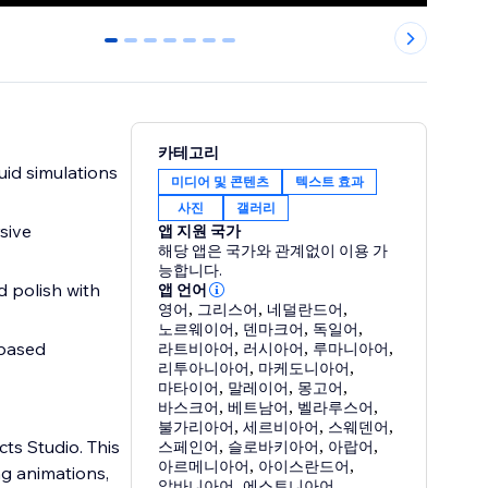
0
1
2
3
4
5
6
카테고리
luid simulations
미디어 및 콘텐츠
텍스트 효과
사진
갤러리
sive
앱 지원 국가
해당 앱은 국가와 관계없이 이용 가
능합니다.
 polish with
앱 언어
영어
,
그리스어
,
네덜란드어
,
노르웨이어
,
덴마크어
,
독일어
,
-based
라트비아어
,
러시아어
,
루마니아어
,
리투아니아어
,
마케도니아어
,
마타이어
,
말레이어
,
몽고어
,
바스크어
,
베트남어
,
벨라루스어
,
불가리아어
,
세르비아어
,
스웨덴어
,
ts Studio. This
스페인어
,
슬로바키아어
,
아랍어
,
아르메니아어
,
아이스란드어
,
g animations,
알바니아어
,
에스토니아어
,