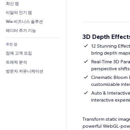
전환율
창고 서비스
최신 앱
PDF
이미지 효과
채팅
드롭쉬핑
파일 공유
이달의 인기 앱
버튼 & 메뉴
메모
유료 플랜 및 구독
소식
배너 및 배지
Wix 비즈니스 솔루션
전화번호
크라우드펀딩
콘텐츠 서비스
계산기
커뮤니티
에디터 추가 기능
식품 및 음료
3D Depth Effec
텍스트 효과
검색
평가와 후기
추천 앱
일기예보
12 Stunning Effect
CRM
bring depth maps 
잠재 고객 모집
차트 및 표
Real-Time 3D Para
트래픽 분석
perspective shift
방문자 커뮤니케이션
Cinematic Bloom &
customizable inte
Auto & Interacti
interactive exper
Transform static imag
powerful WebGL-power