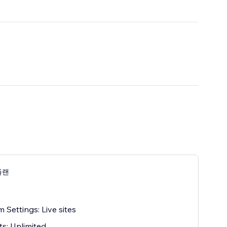
플랜
 Settings: Live sites
s: Unlimited