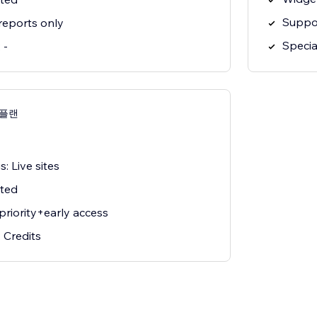
Suppor
reports only
Specia
 -
s 플랜
: Live sites
ited
priority+early access
 Credits