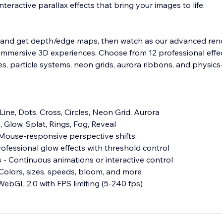
interactive parallax effects that bring your images to life.
 and get depth/edge maps, then watch as our advanced ren
immersive 3D experiences. Choose from 12 professional effe
es, particle systems, neon grids, aurora ribbons, and physics
 Line, Dots, Cross, Circles, Neon Grid, Aurora
t, Glow, Splat, Rings, Fog, Reveal
 Mouse-responsive perspective shifts
ofessional glow effects with threshold control
- Continuous animations or interactive control
 Colors, sizes, speeds, bloom, and more
WebGL 2.0 with FPS limiting (5-240 fps)
roduct showcases, artistic presentations, interactive storytel