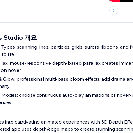
ts Studio 개요
 Types: scanning lines, particles, grids, aurora ribbons, and f
to life
llax: mouse-responsive depth-based parallax creates immer
s on hover
 Glow: professional multi-pass bloom effects add drama and
nsity
ve Modes: choose continuous auto-play animations or hover
iences
es into captivating animated experiences with 3D Depth Effec
ed app uses depth/edge maps to create stunning scannin