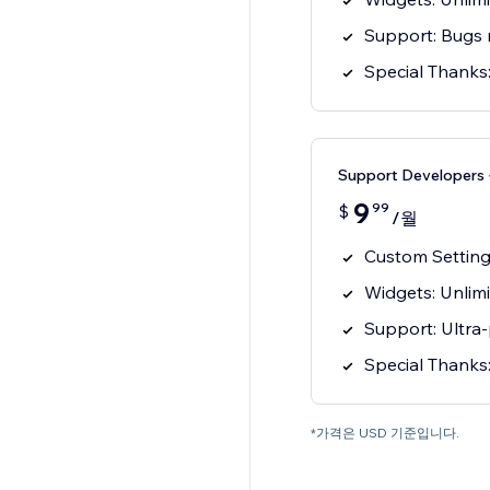
Support: Bugs 
Special Thanks:
Support Developer
9
99
$
/월
Custom Settings
Widgets: Unlim
Support: Ultra-
Special Thanks:
*가격은 USD 기준입니다.