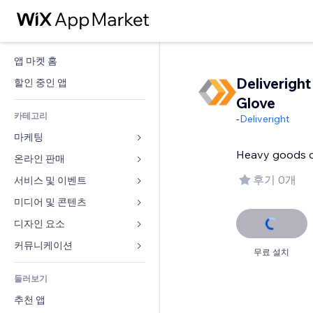
앱 마켓 홈
Deliveright
할인 중인 앱
Glove
카테고리
-
Deliveright
마케팅
Heavy goods de
온라인 판매
광고
모바일
후기 0개
서비스 및 이벤트
쇼핑몰 관련 앱
사이트 통계
배송
미디어 및 콘텐츠
호텔
SNS
판매 버튼
이벤트
디자인 요소
갤러리
SEO
온라인 강좌
음식점
뮤직
지도 및 내비게이션
커뮤니케이션 
무료 설치
참가 유도
주문형 인쇄
부동산
팟캐스트
개인정보 및 보안
양식
사이트 목록
회계
둘러보기
예약
사진
시계
블로그
이메일
쿠폰 및 로열티
추천 앱
동영상
페이지 템플릿
설문