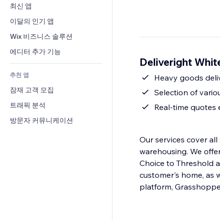
전환율
창고 서비스
최신 앱
PDF
이미지 효과
채팅
드롭쉬핑
파일 공유
이달의 인기 앱
버튼 & 메뉴
메모
유료 플랜 및 구독
소식
배너 및 배지
Wix 비즈니스 솔루션
전화번호
크라우드펀딩
콘텐츠 서비스
계산기
커뮤니티
에디터 추가 기능
식품 및 음료
Deliveright Whi
텍스트 효과
검색
평가와 후기
추천 앱
일기예보
Heavy goods deliv
CRM
잠재 고객 모집
차트 및 표
Selection of vari
트래픽 분석
Real-time quotes
방문자 커뮤니케이션
Our services cover all 
warehousing. We offer several service levels, ranging from White Glove with Deluxe, Room of
Choice to Threshold a
customer's home, as we
platform, Grasshoppe