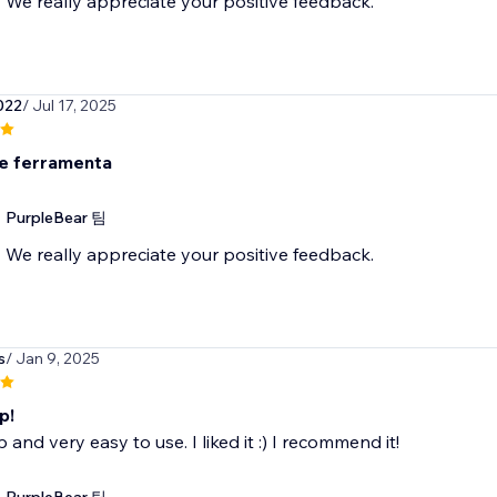
We really appreciate your positive feedback.
022
/ Jul 17, 2025
e ferramenta
PurpleBear 팀
We really appreciate your positive feedback.
s
/ Jan 9, 2025
p!
 and very easy to use. I liked it :) I recommend it!