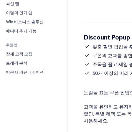
전환율
창고 서비스
최신 앱
PDF
이미지 효과
채팅
드롭쉬핑
파일 공유
이달의 인기 앱
버튼 & 메뉴
메모
유료 플랜 및 구독
소식
배너 및 배지
Wix 비즈니스 솔루션
전화번호
크라우드펀딩
콘텐츠 서비스
계산기
커뮤니티
에디터 추가 기능
식품 및 음료
Discount Popu
텍스트 효과
검색
평가와 후기
추천 앱
일기예보
맞춤 할인 팝업을 
CRM
잠재 고객 모집
차트 및 표
쿠폰의 효과를 종
트래픽 분석
주목을 끌고 세일 
방문자 커뮤니케이션
50개 이상의 미리
눈길을 끄는 쿠폰 팝업
고객을 유인하고 유지하
할인, 특별 혜택 또는 독
사용하세요.