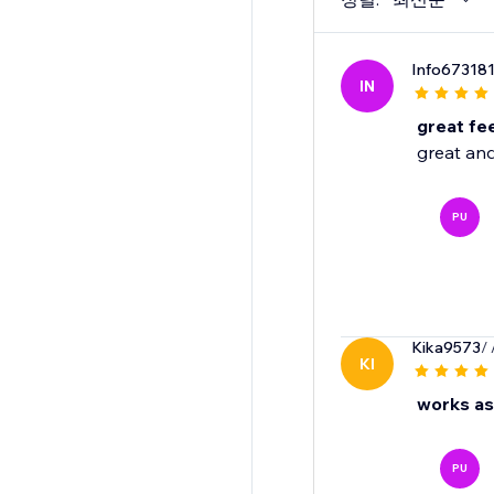
Info67318
IN
great fe
great and
PU
Kika9573
/
KI
works as
PU