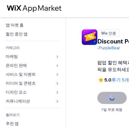
앱 마켓 홈
Wix 인증
할인 중인 앱
Discount 
-
PurpleBear
카테고리
마케팅
팝업 할인 혜택
온라인 판매
광고
픽을 유도하세요
모바일
서비스 및 이벤트
쇼핑몰 관련 앱
5.0
후기 5
사이트 통계
배송
미디어 및 콘텐츠
호텔
SNS
판매 버튼
이벤트
디자인 요소
갤러리
SEO
온라인 강좌
음식점
뮤직
지도 및 내비게이션
커뮤니케이션 
참가 유도
주문형 인쇄
부동산
팟캐스트
개인정보 및 보안
양식
7일 무료 체험
사이트 목록
회계
둘러보기
예약
사진
시계
블로그
이메일
쿠폰 및 로열티
추천 앱
동영상
페이지 템플릿
설문