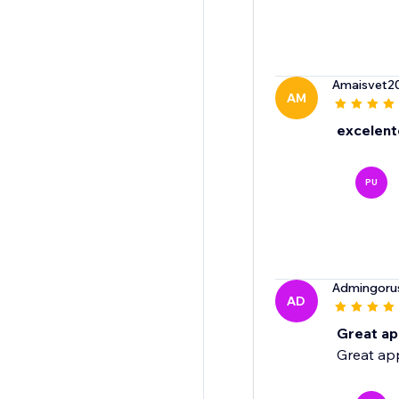
Amaisvet2
AM
excelent
PU
Admingoru
AD
Great ap
Great app