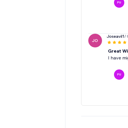
PU
Joseavil1
/
JO
Great Wi
I have mi
PU