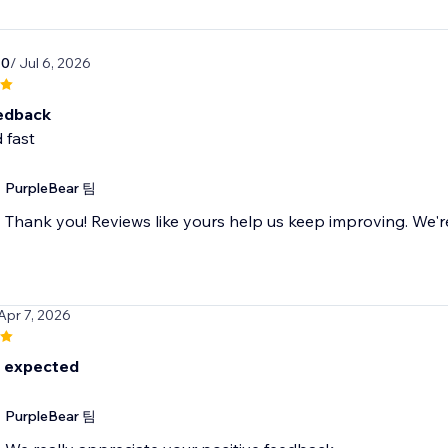
10
/ Jul 6, 2026
edback
 fast
PurpleBear 팀
Thank you! Reviews like yours help us keep improving. We're 
 Apr 7, 2026
 expected
PurpleBear 팀