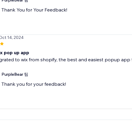
PurpleBear 팀
Thank You for Your Feedback!
 Oct 14, 2024
x pop up app
grated to wix from shopify, the best and easiest popup app 
PurpleBear 팀
Thank you for your feedback!