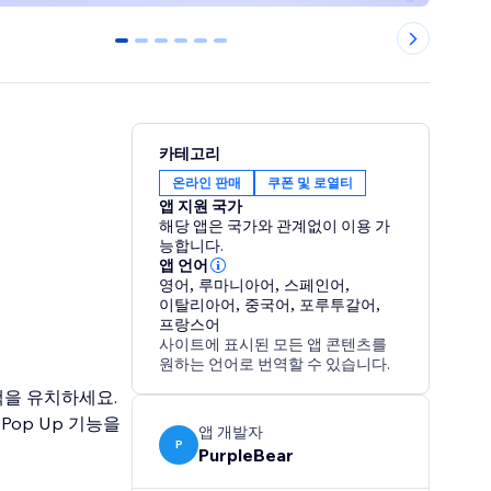
0
1
2
3
4
5
카테고리
온라인 판매
쿠폰 및 로열티
앱 지원 국가
해당 앱은 국가와 관계없이 이용 가
능합니다.
앱 언어
영어
,
루마니아어
,
스페인어
,
이탈리아어
,
중국어
,
포루투갈어
,
프랑스어
사이트에 표시된 모든 앱 콘텐츠를
원하는 언어로 번역할 수 있습니다.
객을 유치하세요.
Pop Up 기능을
앱 개발자
P
PurpleBear