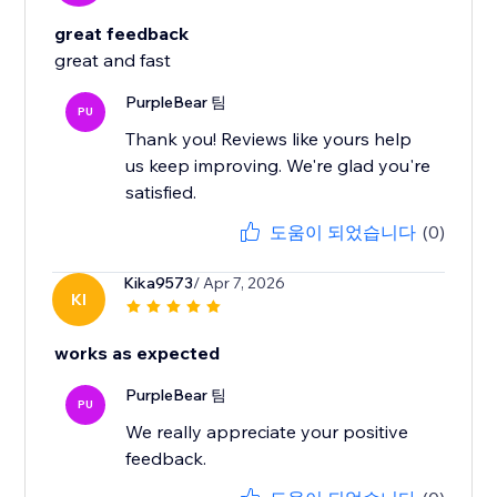
great feedback
great and fast
PurpleBear 팀
PU
Thank you! Reviews like yours help
us keep improving. We're glad you're
satisfied.
도움이 되었습니다
(0)
Kika9573
/ Apr 7, 2026
KI
works as expected
PurpleBear 팀
PU
We really appreciate your positive
feedback.