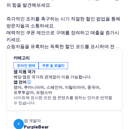
의 힘을 발견해보세요.
즉각적인 조치를 촉구하는 시기 적절한 할인 팝업을 통해
방문자들과 소통하세요.
매력적인 쿠폰 제안으로 구매를 장려하고 매출을 증가시
키세요.
쇼핑자들을 유혹하는 독특한 할인 코드를 표시하여 전환
을 촉진하세요.
카테고리
동적이고 상호 작용하는 웹 사이트 기능으로 쇼핑 경험을
온라인 판매
쿠폰 및 로열티
향상시키세요.
앱 지원 국가
해당 앱은 국가와 관계없이 이용 가능합니다.
전략적 프로모션의 잠재력을 발휘하여 매출이 급증하는
앱 언어
영어
,
루마니아어
,
스페인어
,
이탈리아어
,
중국어
,
것을 지켜보세요.
포루투갈어
,
프랑스어
사이트에 표시된 모든 앱 콘텐츠를 원하는 언어로 번역할
수 있습니다.
앱 개발자
P
PurpleBear