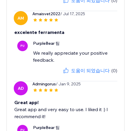
도움이 되었습니다
(0)
Amaisvet2022
/ Jul 17, 2025
AM
excelente ferramenta
PurpleBear 팀
PU
We really appreciate your positive
feedback.
도움이 되었습니다
(0)
Admingorus
/ Jan 9, 2025
AD
Great app!
Great app and very easy to use. I liked it :) I
recommend it!
PurpleBear 팀
PU