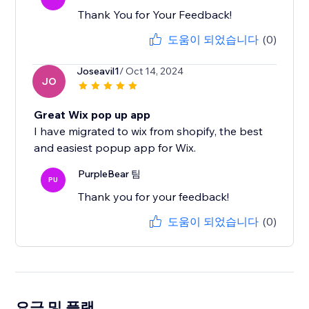
Thank You for Your Feedback!
도움이 되었습니다
(0)
Joseavil1
/ Oct 14, 2024
JO
Great Wix pop up app
I have migrated to wix from shopify, the best
and easiest popup app for Wix.
PurpleBear 팀
PU
Thank you for your feedback!
도움이 되었습니다
(0)
요금 및 플랜