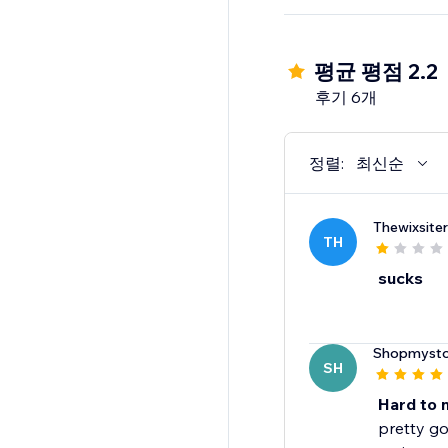
평균 평점 2.2
후기 6개
정렬:
최신순
Thewixsiter
TH
sucks
Shopmysto
SH
Hard to 
pretty go