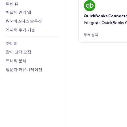
전환율
창고 서비스
최신 앱
PDF
이미지 효과
채팅
드롭쉬핑
파일 공유
이달의 인기 앱
버튼 & 메뉴
메모
QuickBooks Connect
유료 플랜 및 구독
소식
배너 및 배지
Wix 비즈니스 솔루션
전화번호
Integrate QuickBooks On
크라우드펀딩
콘텐츠 서비스
계산기
커뮤니티
에디터 추가 기능
식품 및 음료
무료 설치
텍스트 효과
검색
평가와 후기
추천 앱
일기예보
CRM
잠재 고객 모집
차트 및 표
트래픽 분석
방문자 커뮤니케이션