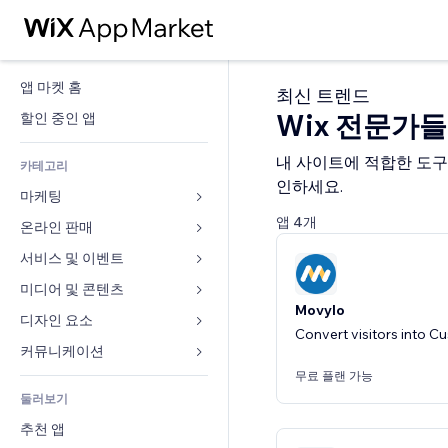
앱 마켓 홈
최신 트렌드
Wix 전문가
할인 중인 앱
내 사이트에 적합한 도구
카테고리
인하세요.
마케팅
앱 4개
온라인 판매
광고
모바일
서비스 및 이벤트
쇼핑몰 관련 앱
사이트 통계
배송
미디어 및 콘텐츠
호텔
Movylo
SNS
판매 버튼
이벤트
디자인 요소
갤러리
Convert visitors into C
SEO
온라인 강좌
음식점
뮤직
지도 및 내비게이션
커뮤니케이션 
참가 유도
주문형 인쇄
부동산
팟캐스트
무료 플랜 가능
개인정보 및 보안
양식
사이트 목록
회계
둘러보기
예약
사진
시계
블로그
이메일
쿠폰 및 로열티
추천 앱
동영상
페이지 템플릿
설문