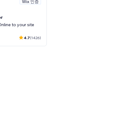
Wix 인증
or
line to your site
4.7
(1426)