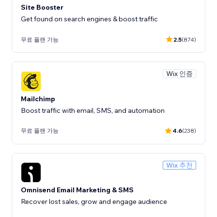
Site Booster
Get found on search engines & boost traffic
무료 플랜 가능
2.5
(874)
Wix 인증
Mailchimp
Boost traffic with email, SMS, and automation
무료 플랜 가능
4.6
(238)
Wix 추천
Omnisend Email Marketing & SMS
Recover lost sales, grow and engage audience