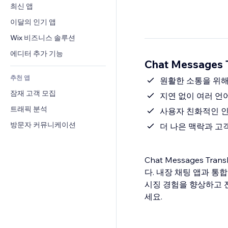
전환율
창고 서비스
최신 앱
PDF
이미지 효과
채팅
드롭쉬핑
파일 공유
이달의 인기 앱
버튼 & 메뉴
메모
유료 플랜 및 구독
소식
배너 및 배지
Wix 비즈니스 솔루션
전화번호
크라우드펀딩
콘텐츠 서비스
계산기
커뮤니티
에디터 추가 기능
식품 및 음료
Chat Messages 
텍스트 효과
검색
평가와 후기
추천 앱
일기예보
원활한 소통을 위해
CRM
잠재 고객 모집
차트 및 표
지연 없이 여러 언
트래픽 분석
사용자 친화적인 
방문자 커뮤니케이션
더 나은 맥락과 고
Chat Messages 
다. 내장 채팅 앱과 통
시징 경험을 향상하고 전 
세요.