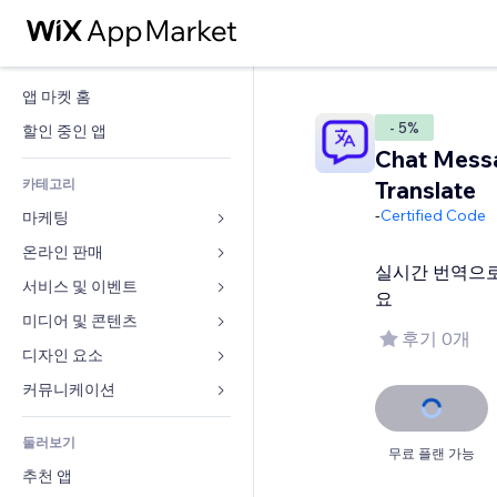
앱 마켓 홈
- 5%
할인 중인 앱
Chat Mess
카테고리
Translate
-
Certified Code
마케팅
온라인 판매
광고
실시간 번역으로
모바일
서비스 및 이벤트
쇼핑몰 관련 앱
요
사이트 통계
배송
미디어 및 콘텐츠
호텔
후기 0개
SNS
판매 버튼
이벤트
디자인 요소
갤러리
SEO
온라인 강좌
음식점
뮤직
지도 및 내비게이션
커뮤니케이션 
참가 유도
주문형 인쇄
부동산
팟캐스트
개인정보 및 보안
양식
사이트 목록
회계
둘러보기
예약
사진
시계
블로그
무료 플랜 가능
이메일
쿠폰 및 로열티
추천 앱
동영상
페이지 템플릿
설문