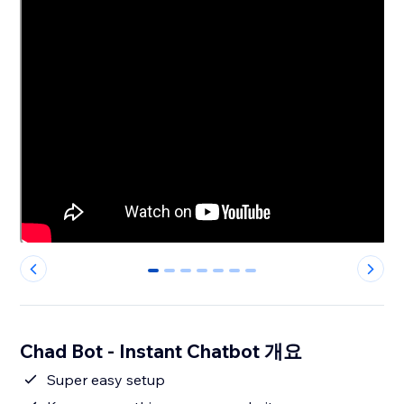
0
1
2
3
4
5
6
Chad Bot - Instant Chatbot 개요
Super easy setup