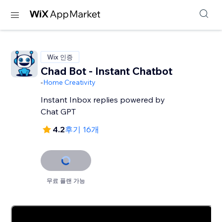
Wix 인증
Chad Bot - Instant Chatbot
-
Home Creativity
Instant Inbox replies powered by
Chat GPT
4.2
후기 16개
무료 플랜 가능