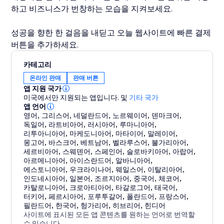
하고 비즈니스가 번창하는 모습을 지켜보세요.
성공을 향한 한 걸음을 내딛고 오늘 웹사이트에 빠른 결제
버튼을 추가하세요.
카테고리
온라인 판매
판매 버튼
앱 지원 국가
미국에서만 지원되는 앱입니다.
및
기타 국가
앱 언어
영어
,
그리스어
,
네덜란드어
,
노르웨이어
,
덴마크어
,
독일어
,
라트비아어
,
러시아어
,
루마니아어
,
리투아니아어
,
마케도니아어
,
마타이어
,
말레이어
,
몽고어
,
바스크어
,
베트남어
,
벨라루스어
,
불가리아어
,
세르비아어
,
스웨덴어
,
스페인어
,
슬로바키아어
,
아랍어
,
아르메니아어
,
아이스란드어
,
알바니아어
,
에스토니아어
,
우크라이나어
,
웨일스어
,
이탈리아어
,
인도네시아어
,
일본어
,
조르지아어
,
중국어
,
체코어
,
카탈로니아어
,
크로아티아어
,
타갈로그어
,
태국어
,
터키어
,
페르시아어
,
포루투갈어
,
폴란드어
,
프랑스어
,
필란드어
,
한국어
,
헝가리어
,
히브리어
,
힌디어
사이트에 표시된 모든 앱 콘텐츠를 원하는 언어로 번역할
수 있습니다.