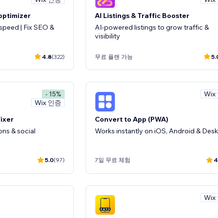
optimizer
AI Listings & Traffic Booster
speed | Fix SEO &
AI-powered listings to grow traffic &
visibility
4.8
(322)
무료 플랜 가능
5.
Wix
- 15%
Wix 인증
ixer
Convert to App (PWA)
ions & social
Works instantly on iOS, Android & Des
5.0
(97)
7일 무료 체험
4
Wix