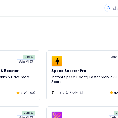
Wix
- 15%
Wix 인증
 & Booster
Speed Booster Pro
anks & Drive more
Instant Speed Boost | Faster Mobile &
Scores
4.9
(2180)
프리미엄 사이트 앱
4.
- 40%
-
Wix 인증
Wix