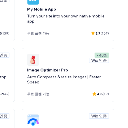
My Mobile App
Turn your site into your own native mobile
app
0
(139)
무료 플랜 가능
2.7
(167)
 인증
- 40%
Wix 인증
Image Optimizer Pro
ktop
Auto Compress & resize Images | Faster
Speed
.7
(42)
무료 플랜 가능
4.8
(19)
 인증
Wix 인증