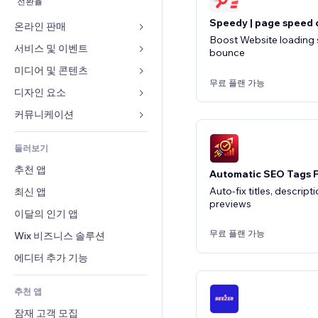
전환율
Speedy | page speed 
온라인 판매
Boost Website loading 
서비스 및 이벤트
쇼핑몰 관련 앱
bounce
배송
미디어 및 콘텐츠
호텔
무료 플랜 가능
판매 버튼
이벤트
디자인 요소
갤러리
온라인 강좌
음식점
뮤직
지도 및 내비게이션
커뮤니케이션 
주문형 인쇄
부동산
팟캐스트
개인정보 및 보안
양식
회계
둘러보기
예약
사진
시계
블로그
쿠폰 및 로열티
추천 앱
동영상
Automatic SEO Tags F
페이지 템플릿
설문
창고 서비스
Auto-fix titles, descript
최신 앱
PDF
이미지 효과
채팅
previews
드롭쉬핑
파일 공유
이달의 인기 앱
버튼 & 메뉴
메모
유료 플랜 및 구독
소식
배너 및 배지
무료 플랜 가능
Wix 비즈니스 솔루션
전화번호
크라우드펀딩
콘텐츠 서비스
계산기
커뮤니티
에디터 추가 기능
식품 및 음료
텍스트 효과
검색
평가와 후기
추천 앱
일기예보
CRM
잠재 고객 모집
차트 및 표