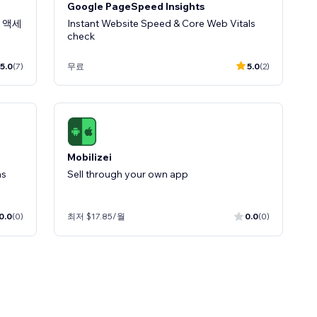
Google PageSpeed Insights
 액세
Instant Website Speed & Core Web Vitals
check
5.0
(7)
무료
5.0
(2)
Mobilizei
ns
Sell ​​through your own app
0.0
(0)
최저 $17.85/월
0.0
(0)