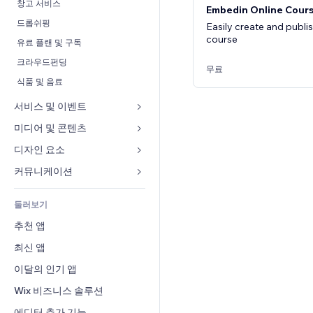
전환율
창고 서비스
Embedin Online Cour
드롭쉬핑
Easily create and publi
course
유료 플랜 및 구독
크라우드펀딩
무료
식품 및 음료
서비스 및 이벤트
미디어 및 콘텐츠
호텔
이벤트
디자인 요소
갤러리
음식점
뮤직
지도 및 내비게이션
커뮤니케이션 
부동산
팟캐스트
개인정보 및 보안
양식
둘러보기
예약
사진
시계
블로그
추천 앱
동영상
페이지 템플릿
설문
최신 앱
PDF
이미지 효과
채팅
파일 공유
이달의 인기 앱
버튼 & 메뉴
메모
소식
배너 및 배지
Wix 비즈니스 솔루션
전화번호
콘텐츠 서비스
계산기
커뮤니티
에디터 추가 기능