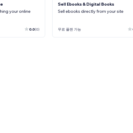
se
Sell Ebooks & Digital Books
shing your online
Sell ebooks directly from your site
0.0
(0)
무료 플랜 가능