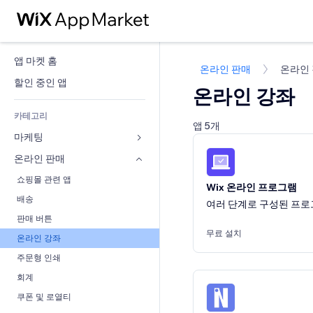
앱 마켓 홈
온라인 판매
온라인
할인 중인 앱
온라인 강좌
카테고리
앱 5개
마케팅
온라인 판매
광고
모바일
쇼핑몰 관련 앱
Wix 온라인 프로그램
사이트 통계
배송
여러 단계로 구성된 프로
SNS
판매 버튼
무료 설치
SEO
온라인 강좌
참가 유도
주문형 인쇄
사이트 목록
회계
이메일
쿠폰 및 로열티