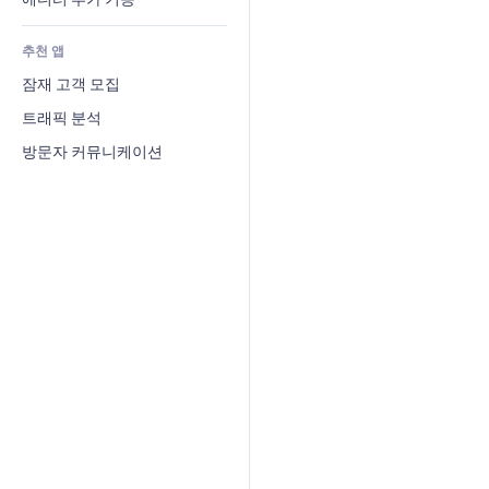
텍스트 효과
검색
평가와 후기
추천 앱
일기예보
CRM
잠재 고객 모집
차트 및 표
트래픽 분석
방문자 커뮤니케이션