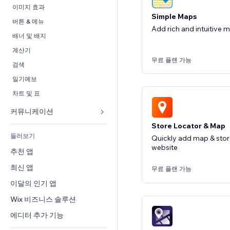
전환율
창고 서비스
PDF
이미지 효과
Simple Maps
드롭쉬핑
파일 공유
버튼 & 메뉴
Add rich and intuitive m
유료 플랜 및 구독
소식
배너 및 배지
크라우드펀딩
콘텐츠 서비스
계산기
무료 플랜 가능
식품 및 음료
텍스트 효과
검색
일기예보
차트 및 표
커뮤니케이션 
Store Locator & Map
양식
둘러보기
Quickly add map & stor
블로그
website
추천 앱
설문
최신 앱
무료 플랜 가능
채팅
이달의 인기 앱
메모
Wix 비즈니스 솔루션
전화번호
커뮤니티
에디터 추가 기능
평가와 후기