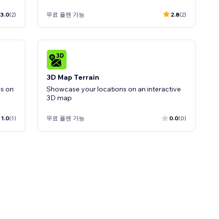
3.0
(2)
무료 플랜 가능
2.8
(2)
3D Map Terrain
os on
Showcase your locations on an interactive
3D map
1.0
(1)
무료 플랜 가능
0.0
(0)