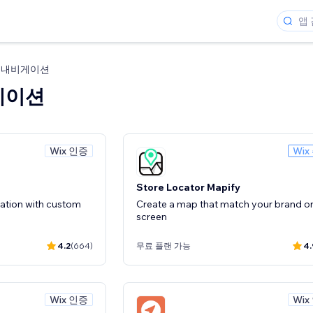
및 내비게이션
게이션
Wix 인증
Wix
Store Locator Mapify
ation with custom
Create a map that match your brand o
screen
4.2
(664)
무료 플랜 가능
4.
Wix 인증
Wix