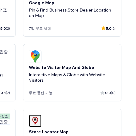
Google Map
상 표
Pin & Find Business,Store,Dealer Location
on Map
5.0
(2)
7일 무료 체험
5.0
(2)
 인증
Website Visitor Map And Globe
ng
Interactive Maps & Globe with Website
Visitors
3.1
(2)
무료 플랜 가능
0.0
(0)
- 5%
 인증
Store Locator Map