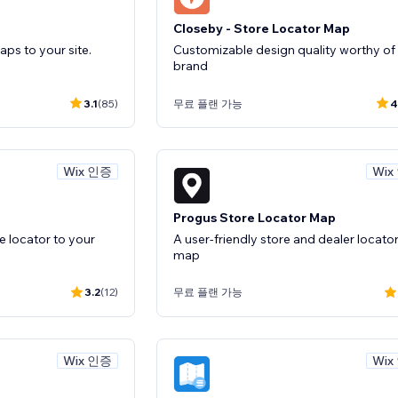
Closeby - Store Locator Map
aps to your site.
Customizable design quality worthy of
brand
3.1
(85)
무료 플랜 가능
4
Wix 인증
Wix
Progus Store Locator Map
e locator to your
A user-friendly store and dealer locato
map
3.2
(12)
무료 플랜 가능
Wix 인증
Wix