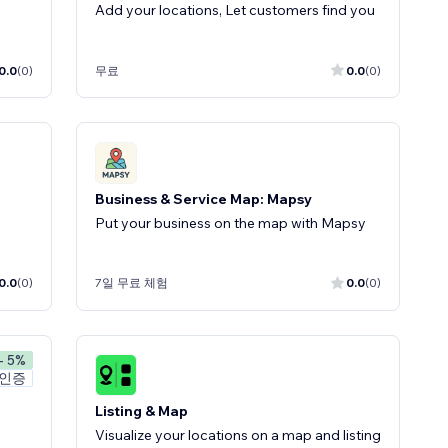
Add your locations, Let customers find you
0.0
(0)
무료
0.0
(0)
Business & Service Map: Mapsy
d
Put your business on the map with Mapsy
0.0
(0)
7일 무료 체험
0.0
(0)
- 5%
 인증
Listing & Map
Visualize your locations on a map and listing