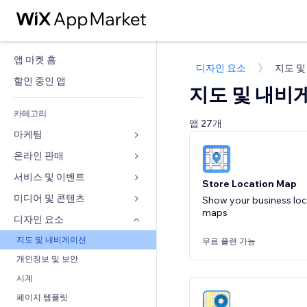
앱 마켓 홈
디자인 요소
지도 
할인 중인 앱
지도 및 내비
카테고리
앱 27개
마케팅
온라인 판매
광고
모바일
서비스 및 이벤트
쇼핑몰 관련 앱
Store Location Map
사이트 통계
배송
미디어 및 콘텐츠
호텔
Show your business loc
maps
SNS
판매 버튼
이벤트
디자인 요소
갤러리
SEO
온라인 강좌
음식점
뮤직
지도 및 내비게이션
무료 플랜 가능
참가 유도
주문형 인쇄
부동산
팟캐스트
개인정보 및 보안
사이트 목록
회계
예약
사진
시계
이메일
쿠폰 및 로열티
동영상
페이지 템플릿