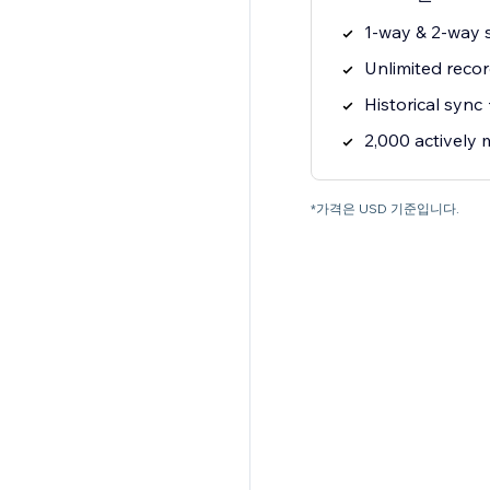
1-way & 2-way 
Unlimited reco
Historical sync 
2,000 actively
*가격은 USD 기준입니다.