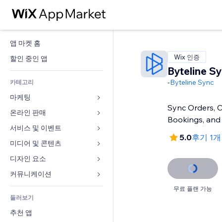
앱 마켓 홈
Wix 인증
할인 중인 앱
Byteline S
-
Byteline Sync
카테고리
마케팅
Sync Orders, 
온라인 판매
광고
Bookings, and
모바일
서비스 및 이벤트
쇼핑몰 관련 앱
5.0
후기 1개
사이트 통계
배송
미디어 및 콘텐츠
호텔
SNS
판매 버튼
이벤트
디자인 요소
갤러리
SEO
온라인 강좌
음식점
뮤직
지도 및 내비게이션
커뮤니케이션 
참가 유도
주문형 인쇄
부동산
팟캐스트
개인정보 및 보안
양식
무료 플랜 가능
사이트 목록
회계
둘러보기
예약
사진
시계
블로그
이메일
쿠폰 및 로열티
추천 앱
동영상
페이지 템플릿
설문