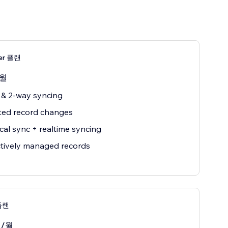
ter 플랜
/월
 & 2-way syncing
ted record changes
ical sync + realtime syncing
tively managed records
 플랜
/월