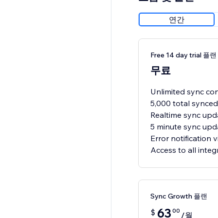
연간
Free 14 day trial 플랜
무료
Unlimited sync con
5,000 total synced
Realtime sync upda
5 minute sync upda
Error notification v
Access to all integ
Sync Growth 플랜
63
00
$
/월