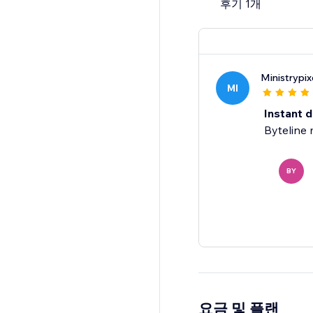
후기 1개
Feel free to send us a
Ministrypix
MI
Instant 
Byteline 
BY
요금 및 플랜