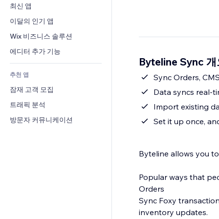
전환율
창고 서비스
최신 앱
PDF
이미지 효과
채팅
드롭쉬핑
파일 공유
이달의 인기 앱
버튼 & 메뉴
메모
유료 플랜 및 구독
소식
배너 및 배지
Wix 비즈니스 솔루션
전화번호
크라우드펀딩
콘텐츠 서비스
계산기
커뮤니티
에디터 추가 기능
식품 및 음료
Byteline Sync 
텍스트 효과
검색
평가와 후기
추천 앱
일기예보
Sync Orders, CMS
CRM
잠재 고객 모집
차트 및 표
Data syncs real-ti
트래픽 분석
Import existing d
방문자 커뮤니케이션
Set it up once, a
Byteline allows you t
Popular ways that peo
Orders
Sync Foxy transaction
inventory updates.