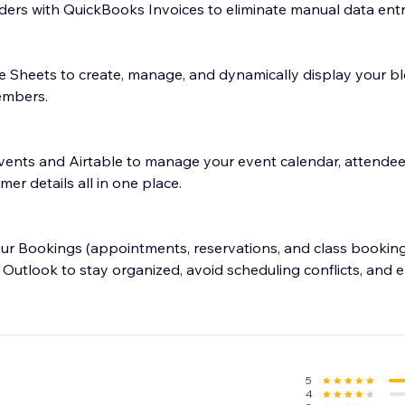
ders with QuickBooks Invoices to eliminate manual data entr
Sheets to create, manage, and dynamically display your blo
embers.
ents and Airtable to manage your event calendar, attendee 
er details all in one place.
ur Bookings (appointments, reservations, and class bookin
 Outlook to stay organized, avoid scheduling conflicts, and 
th Notion to keep customer information up-to-date and cent
5
4