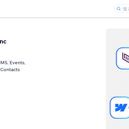
ync
CMS, Events,
 Contacts