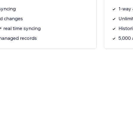
syncing
1-way 
rd changes
Unlimi
+ real time syncing
Histor
 managed records
5,000 