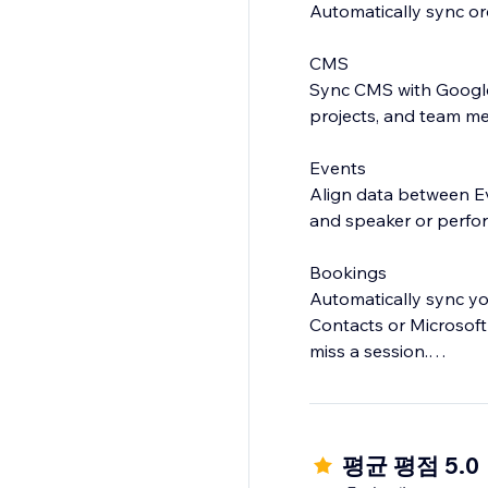
Automatically sync or
CMS
Sync CMS with Google 
projects, and team m
Events
Align data between Ev
and speaker or perform
Bookings
Automatically sync yo
Contacts or Microsoft
miss a session.
Contacts
Sync your Contacts wi
평균 평점 5.0
Have questions?