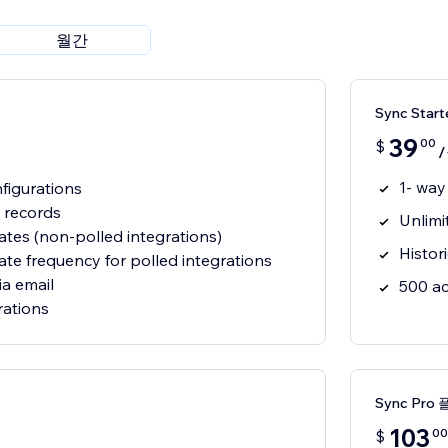
월간
Sync Star
39
00
$
1- way
figurations
 records
Unlimi
tes (non-polled integrations)
Histor
te frequency for polled integrations
ia email
500 ac
rations
Sync Pro
103
00
$