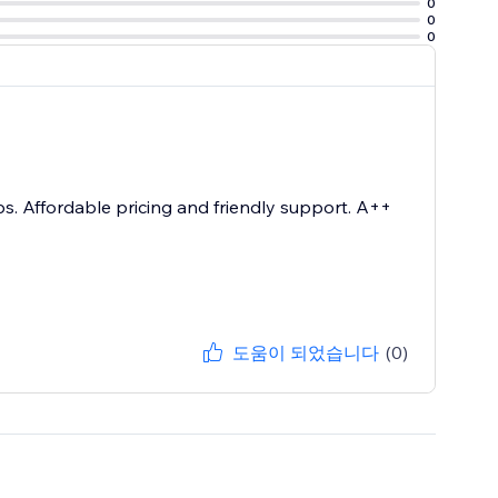
0
site or console.
0
0
s. Affordable pricing and friendly support. A++
도움이 되었습니다
(0)