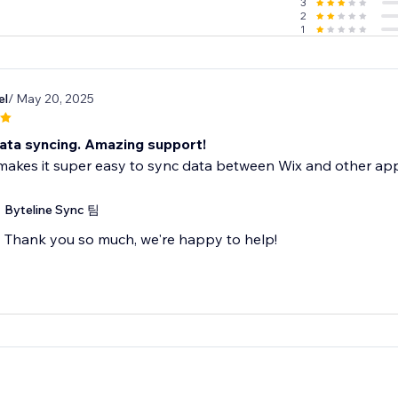
3
 message from the bottom right chat icon of the Byteline web
2
1
el
/ May 20, 2025
data syncing. Amazing support!
makes it super easy to sync data between Wix and other app
Byteline Sync 팀
Thank you so much, we're happy to help!