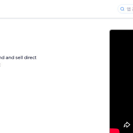
d and sell direct
t
개