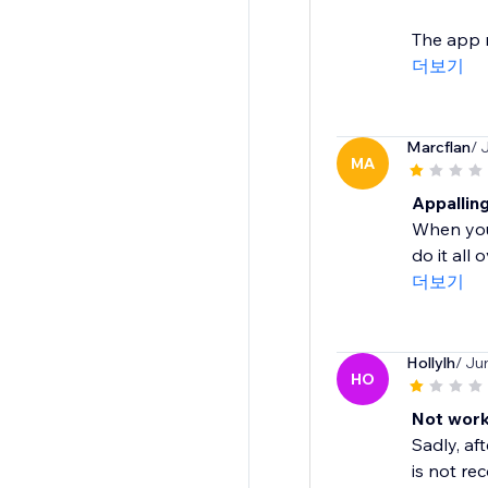
The app 
더보기
Marcflan
/ 
MA
Appalling
When you 
do it all
더보기
Hollylh
/ Ju
HO
Not work
Sadly, af
is not re