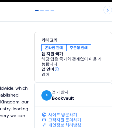
0
1
2
3
카테고리
온라인 판매
주문형 인쇄
앱 지원 국가
해당 앱은 국가와 관계없이 이용 가
능합니다.
앱 언어
영어
ldwide, which
앱 개발자
ablished,
B
Bookvault
d Kingdom, our
dustry-leading
사이트 방문하기
inery we can
고객지원 문의하기
개인정보 처리방침