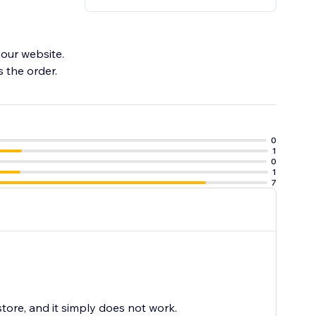
your website.
0
1
0
1
7
tore, and it simply does not work.