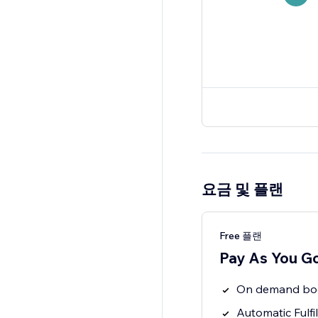
요금 및 플랜
Free 플랜
Pay As You G
On demand boo
Automatic Fulf