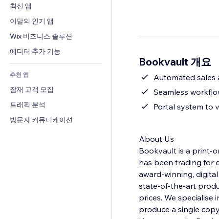
전환율
창고 서비스
최신 앱
PDF
이미지 효과
채팅
드롭쉬핑
파일 공유
이달의 인기 앱
버튼 & 메뉴
메모
유료 플랜 및 구독
소식
배너 및 배지
Wix 비즈니스 솔루션
전화번호
크라우드펀딩
콘텐츠 서비스
계산기
커뮤니티
에디터 추가 기능
식품 및 음료
Bookvault 개요
텍스트 효과
검색
평가와 후기
추천 앱
일기예보
Automated sales 
CRM
잠재 고객 모집
차트 및 표
Seamless workfl
트래픽 분석
Portal system to 
방문자 커뮤니케이션
About Us
Bookvault is a print
has been trading for 
award-winning, digita
state-of-the-art produ
prices. We specialise
produce a single copy