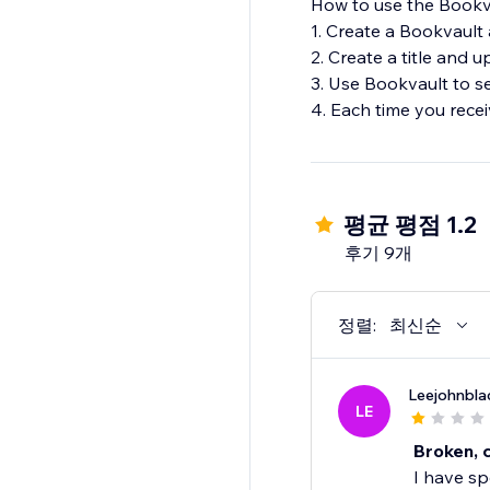
How to use the Bookv
1. Create a Bookvault 
2. Create a title and 
3. Use Bookvault to sen
평균 평점 1.2
후기 9개
정렬:
최신순
Leejohnbl
LE
Broken, 
I have sp