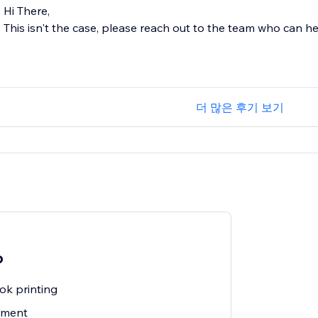
Hi There,
This isn't the case, please reach out to the team who can he
더 많은 후기 보기
o
k printing
ilment