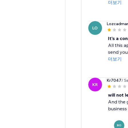
더보기
Lozcadma
LO
It's a co
All this 
send you 
더보기
Kr7047
/ S
KR
will not 
And the g
business
BO