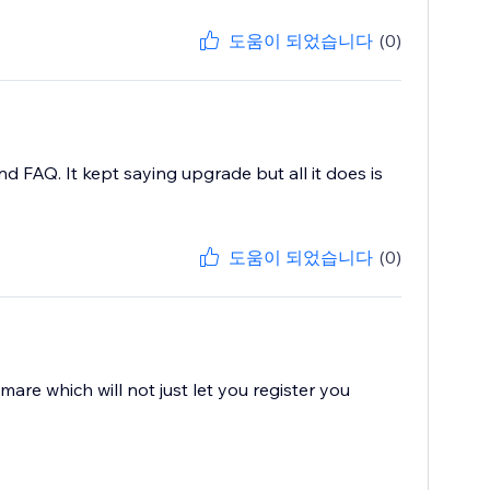
도움이 되었습니다
(0)
d FAQ. It kept saying upgrade but all it does is
도움이 되었습니다
(0)
are which will not just let you register you