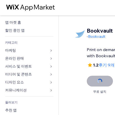
앱 마켓 홈
Bookvault
할인 중인 앱
-
Bookvault
카테고리
Print on deman
마케팅
with Bookvaul
온라인 판매
광고
1.2
후기 9
모바일
서비스 및 이벤트
쇼핑몰 관련 앱
사이트 통계
배송
미디어 및 콘텐츠
호텔
SNS
판매 버튼
이벤트
디자인 요소
갤러리
SEO
온라인 강좌
음식점
뮤직
지도 및 내비게이션
커뮤니케이션 
무료 설치
참가 유도
주문형 인쇄
부동산
팟캐스트
개인정보 및 보안
양식
사이트 목록
회계
둘러보기
예약
사진
시계
블로그
이메일
쿠폰 및 로열티
추천 앱
동영상
페이지 템플릿
설문