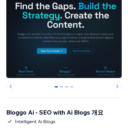
0
1
2
3
Bloggo Ai - SEO with Ai Blogs 개요
Intelligent Ai Blogs