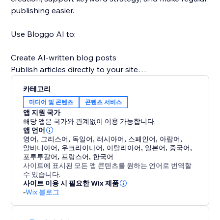
publishing easier.
Use Bloggo AI to:
Create AI-written blog posts
Publish articles directly to your site
Save time on writing and formatting
카테고리
Stay consistent with content marketing
미디어 및 콘텐츠
콘텐츠 서비스
Support SEO and organic traffic growth
앱 지원 국가
Scale blog production more efficiently
해당 앱은 국가와 관계없이 이용 가능합니다.
앱 언어
영어
,
그리스어
,
독일어
,
러시아어
,
스페인어
,
아랍어
,
A strong blog can help build authority, answer
알바니아어
,
우크라이나어
,
이탈리아어
,
일본어
,
중국어
,
customer questions, improve discoverability, and
포루투갈어
,
프랑스어
,
한국어
bring in more visitors over time. Bloggo AI makes
사이트에 표시된 모든 앱 콘텐츠를 원하는 언어로 번역할
수 있습니다.
content creation simpler, faster, and more consistent
사이트 이용 시 필요한 Wix 제품
so your website can work harder for your business.
-
Wix 블로그