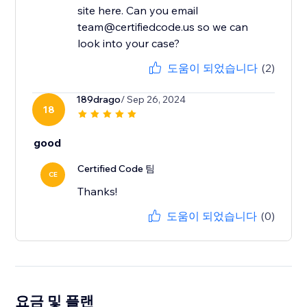
site here. Can you email
team@certifiedcode.us so we can
look into your case?
도움이 되었습니다
(2)
189drago
/ Sep 26, 2024
18
good
Certified Code 팀
CE
Thanks!
도움이 되었습니다
(0)
요금 및 플랜