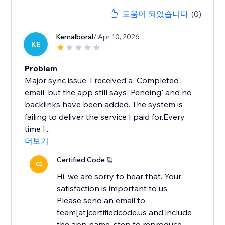
도움이 되었습니다
(0)
Kemalboral
/ Apr 10, 2026
KE
Problem
Major sync issue. I received a 'Completed'
email, but the app still says 'Pending' and no
backlinks have been added. The system is
failing to deliver the service I paid for.Every
time I...
더보기
Certified Code 팀
CE
Hi, we are sorry to hear that. Your
satisfaction is important to us.
Please send an email to
team[at]certifiedcode.us and include
the app name, step to reproduce