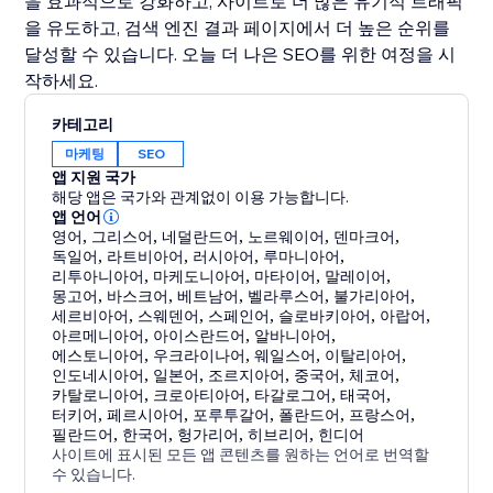
을 효과적으로 강화하고, 사이트로 더 많은 유기적 트래픽
을 유도하고, 검색 엔진 결과 페이지에서 더 높은 순위를
달성할 수 있습니다. 오늘 더 나은 SEO를 위한 여정을 시
작하세요.
카테고리
마케팅
SEO
앱 지원 국가
해당 앱은 국가와 관계없이 이용 가능합니다.
앱 언어
영어
,
그리스어
,
네덜란드어
,
노르웨이어
,
덴마크어
,
독일어
,
라트비아어
,
러시아어
,
루마니아어
,
리투아니아어
,
마케도니아어
,
마타이어
,
말레이어
,
몽고어
,
바스크어
,
베트남어
,
벨라루스어
,
불가리아어
,
세르비아어
,
스웨덴어
,
스페인어
,
슬로바키아어
,
아랍어
,
아르메니아어
,
아이스란드어
,
알바니아어
,
에스토니아어
,
우크라이나어
,
웨일스어
,
이탈리아어
,
인도네시아어
,
일본어
,
조르지아어
,
중국어
,
체코어
,
카탈로니아어
,
크로아티아어
,
타갈로그어
,
태국어
,
터키어
,
페르시아어
,
포루투갈어
,
폴란드어
,
프랑스어
,
필란드어
,
한국어
,
헝가리어
,
히브리어
,
힌디어
사이트에 표시된 모든 앱 콘텐츠를 원하는 언어로 번역할
수 있습니다.