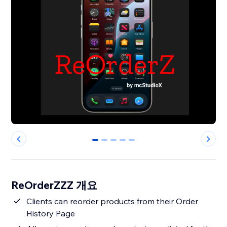
0
1
2
3
4
ReOrderZZZ 개요
Clients can reorder products from their Order
History Page