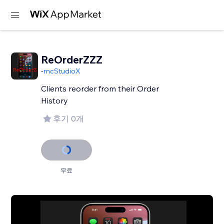
ReOrderZZZ
-
mcStudioX
Clients reorder from their Order
History
후기 0개
무료