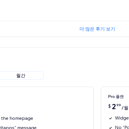
더 많은 후기 보기
월간
Pro 플랜
2
99
$
/월
Widget
n the homepage
No "P
ritapps" message