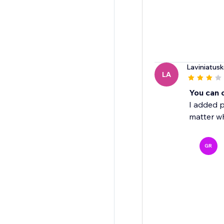
Laviniatusk
LA
You can o
I added p
matter wh
GR