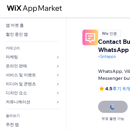
앱 마켓 홈
Wix 인증
할인 중인 앱
Contact Bu
카테고리
WhatsApp 
-
Gritapps
마케팅
온라인 판매
광고
WhatsApp, Vib
모바일
서비스 및 이벤트
쇼핑몰 관련 앱
Messenger bu
사이트 통계
배송
미디어 및 콘텐츠
호텔
4.5
후기 8
SNS
판매 버튼
이벤트
디자인 요소
갤러리
SEO
온라인 강좌
음식점
뮤직
지도 및 내비게이션
커뮤니케이션 
참가 유도
주문형 인쇄
부동산
팟캐스트
개인정보 및 보안
양식
사이트 목록
회계
둘러보기
예약
사진
시계
블로그
무료 플랜 가능
이메일
쿠폰 및 로열티
추천 앱
동영상
페이지 템플릿
설문