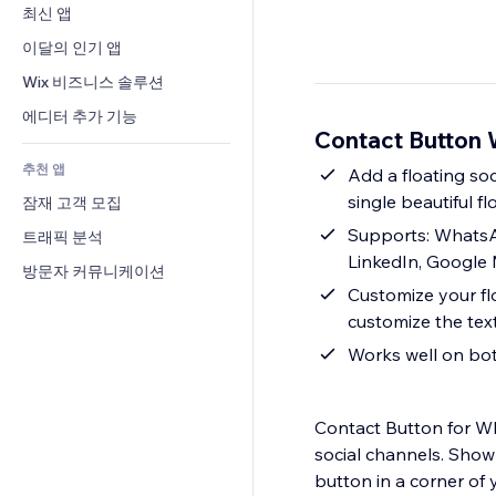
전환율
창고 서비스
최신 앱
PDF
이미지 효과
채팅
드롭쉬핑
파일 공유
이달의 인기 앱
버튼 & 메뉴
메모
유료 플랜 및 구독
소식
배너 및 배지
Wix 비즈니스 솔루션
전화번호
크라우드펀딩
콘텐츠 서비스
계산기
커뮤니티
에디터 추가 기능
식품 및 음료
Contact Button
텍스트 효과
검색
평가와 후기
추천 앱
일기예보
Add a floating so
CRM
single beautiful f
잠재 고객 모집
차트 및 표
Supports: WhatsAp
트래픽 분석
LinkedIn, Google 
방문자 커뮤니케이션
Customize your fl
customize the tex
Works well on bot
Contact Button for Wh
social channels. Show
button in a corner of 