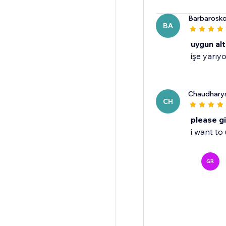
Barbarosk
BA
uygun alt
işe yarıyo
Chaudharys
CH
please g
i want to
GR