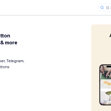
tton
& more
er, Telegram,
ttons
개