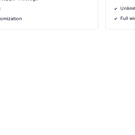
Unlimit
c
Full w
tomization