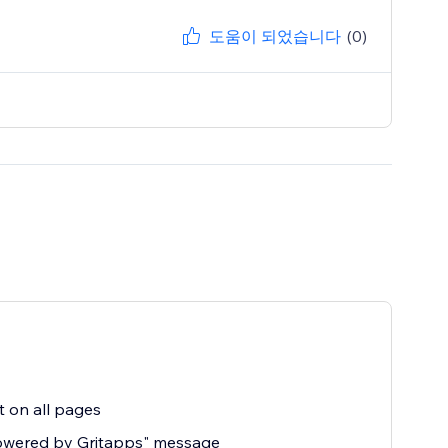
도움이 되었습니다
(0)
 on all pages
owered by Gritapps" message