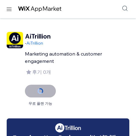
AiTrillion
-
AiTrillion
Marketing automation & customer
engagement
후기 0개
무료 플랜 가능