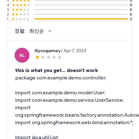
5
0
4
0
3
0
2
0
1
2
정렬:
최신순
Alyssajanney
/ Apr 7, 2023
AL
this is what you get... doesn't work
package com.example.demo.controller;
import com.example.demo.model.User;
import com.example.demo.service.UserService;
import
org.springframework.beans.factory.annotation.Autow
import org.springframework.web.bind.annotation.*;
import java.util.List;