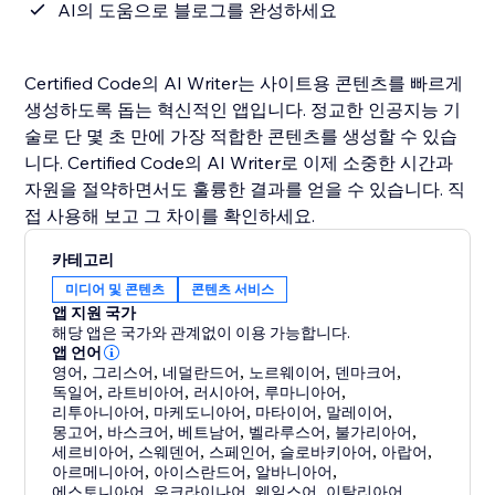
AI의 도움으로 블로그를 완성하세요
Certified Code의 AI Writer는 사이트용 콘텐츠를 빠르게
생성하도록 돕는 혁신적인 앱입니다. 정교한 인공지능 기
술로 단 몇 초 만에 가장 적합한 콘텐츠를 생성할 수 있습
니다. Certified Code의 AI Writer로 이제 소중한 시간과
자원을 절약하면서도 훌륭한 결과를 얻을 수 있습니다. 직
접 사용해 보고 그 차이를 확인하세요.
카테고리
미디어 및 콘텐츠
콘텐츠 서비스
앱 지원 국가
해당 앱은 국가와 관계없이 이용 가능합니다.
앱 언어
영어
,
그리스어
,
네덜란드어
,
노르웨이어
,
덴마크어
,
독일어
,
라트비아어
,
러시아어
,
루마니아어
,
리투아니아어
,
마케도니아어
,
마타이어
,
말레이어
,
몽고어
,
바스크어
,
베트남어
,
벨라루스어
,
불가리아어
,
세르비아어
,
스웨덴어
,
스페인어
,
슬로바키아어
,
아랍어
,
아르메니아어
,
아이스란드어
,
알바니아어
,
에스토니아어
,
우크라이나어
,
웨일스어
,
이탈리아어
,