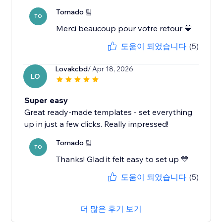
Tornado 팀
TO
Merci beaucoup pour votre retour 💛
도움이 되었습니다
(5)
Lovakcbd
/ Apr 18, 2026
LO
Super easy
Great ready-made templates - set everything
up in just a few clicks. Really impressed!
Tornado 팀
TO
Thanks! Glad it felt easy to set up 💛
도움이 되었습니다
(5)
더 많은 후기 보기