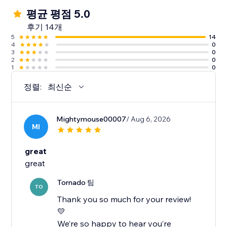
평균 평점 5.0
후기 14개
5
14
4
0
3
0
2
0
1
0
정렬:
최신순
Mightymouse00007
/ Aug 6, 2026
MI
great
great
Tornado 팀
TO
Thank you so much for your review!
💛
We’re so happy to hear you’re