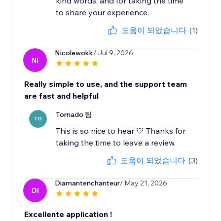
kind words, and for taking the time
to share your experience.
도움이 되었습니다
(1)
Nicolewokk
/ Jul 9, 2026
NI
Really simple to use, and the support team
are fast and helpful
Tornado 팀
TO
This is so nice to hear 💛 Thanks for
taking the time to leave a review.
도움이 되었습니다
(3)
Diamantenchanteur
/ May 21, 2026
DI
Excellente application !