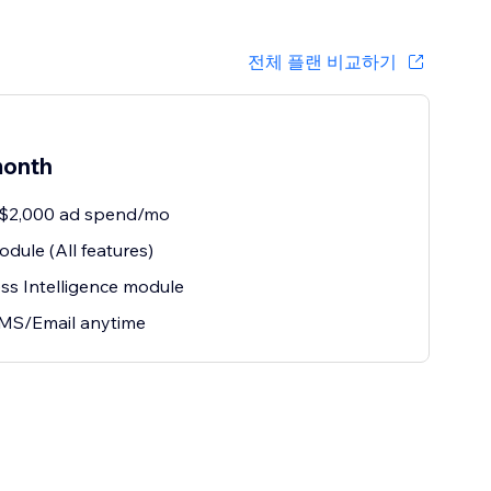
전체 플랜 비교하기
랜
onth
 $2,000 ad spend/mo
dule (All features)
ss Intelligence module
MS/Email anytime