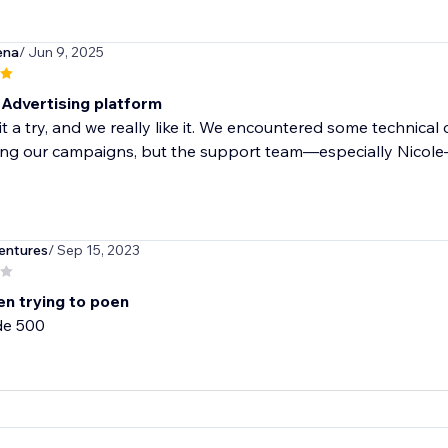
ena
/ Jun 9, 2025
 Advertising platform
t a try, and we really like it. We encountered some technical 
ng our campaigns, but the support team—especially Nicole—
ntures
/ Sep 15, 2023
en trying to poen
de 500