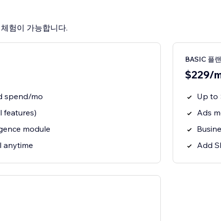
료 체험이 가능합니다.
BASIC 플
$229/m
ad spend/mo
Up to
 features)
Ads mo
ligence module
Busine
 anytime
Add S