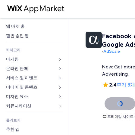
앱 마켓 홈
Facebook 
할인 중인 앱
Google Ads
카테고리
-
AdScale
마케팅
New: Get more 
온라인 판매
광고
Advertising.
모바일
서비스 및 이벤트
쇼핑몰 관련 앱
2.4
후기 3
사이트 통계
배송
미디어 및 콘텐츠
호텔
SNS
판매 버튼
이벤트
디자인 요소
갤러리
SEO
온라인 강좌
음식점
뮤직
지도 및 내비게이션
커뮤니케이션 
참가 유도
주문형 인쇄
부동산
팟캐스트
개인정보 및 보안
양식
프리미엄 사이트 
사이트 목록
회계
둘러보기
예약
사진
시계
블로그
이메일
쿠폰 및 로열티
추천 앱
동영상
페이지 템플릿
설문