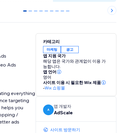
0
1
2
3
4
5
6
7
8
카테고리
마케팅
광고
Ads
앱 지원 국가
해당 앱은 국가와 관계없이 이용 가
deo Ads
능합니다.
앱 언어
영어
사이트 이용 시 필요한 Wix 제품
-
Wix 쇼핑몰
ting everything
nce targeting
앱 개발자
e helps you
A
AdScale
opping /
etter ads
사이트 방문하기