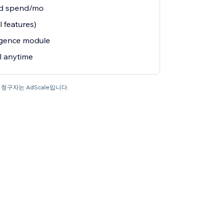
ad spend/mo
 features)
ligence module
 anytime
 청구자는 AdScale입니다.