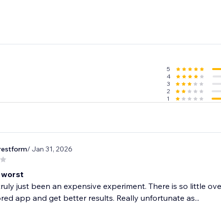
5
4
3
2
1
restform
/ Jan 31, 2026
e worst
truly just been an expensive experiment. There is so little ov
ed app and get better results. Really unfortunate as...