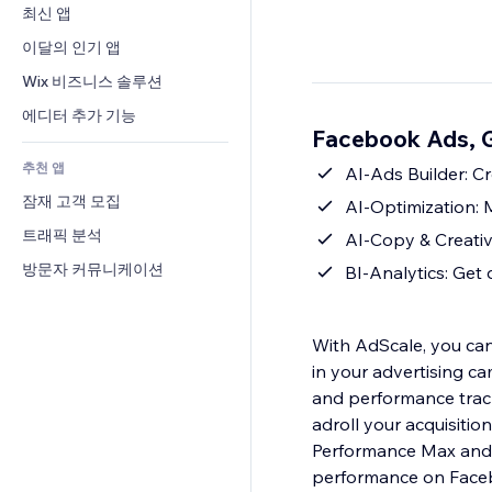
전환율
창고 서비스
최신 앱
PDF
이미지 효과
채팅
드롭쉬핑
파일 공유
이달의 인기 앱
버튼 & 메뉴
메모
유료 플랜 및 구독
소식
배너 및 배지
Wix 비즈니스 솔루션
전화번호
크라우드펀딩
콘텐츠 서비스
계산기
커뮤니티
에디터 추가 기능
식품 및 음료
Facebook Ads, 
텍스트 효과
검색
평가와 후기
추천 앱
일기예보
AI-Ads Builder: C
CRM
잠재 고객 모집
차트 및 표
AI-Optimization:
트래픽 분석
AI-Copy & Creati
방문자 커뮤니케이션
BI-Analytics: Get 
With AdScale, you ca
in your advertising c
and performance track
adroll your acquisit
Performance Max and 
performance on Face