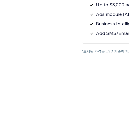
Up to $3,000 
Ads module (All
Business Intel
Add SMS/Email
*표시된 가격은 USD 기준이며,