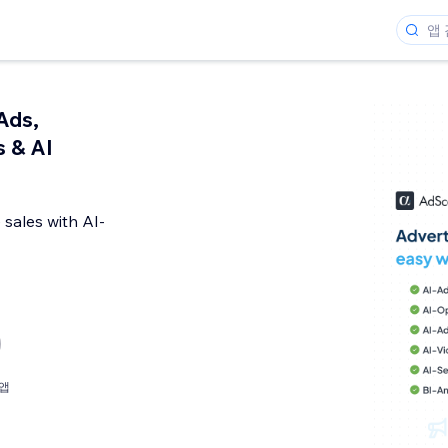
Ads,
 & AI
sales with AI-
개
앱