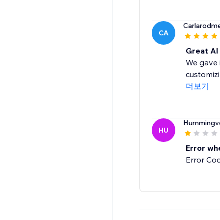
Carlarodm
CA
Great AI
We gave i
customizi
더보기
Hummingve
HU
Error wh
Error Co