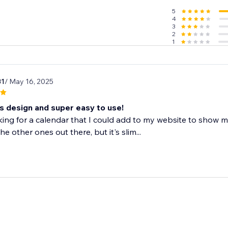
5
4
3
2
1
31
/ May 16, 2025
 design and super easy to use!
king for a calendar that I could add to my website to show 
e other ones out there, but it's slim...