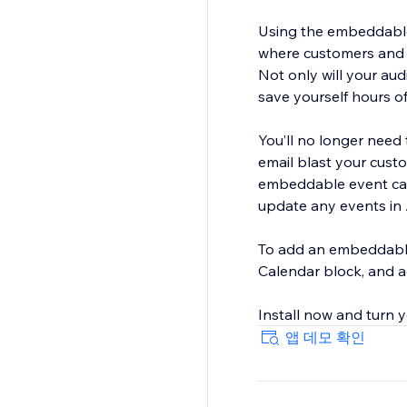
Using the embeddable
where customers and c
Not only will your aud
save yourself hours 
You’ll no longer need 
email blast your custo
embeddable event cale
update any events in
To add an embeddable 
Calendar block, and a
앱 데모 확인