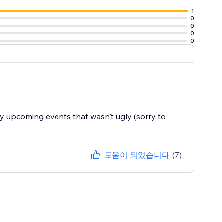
1
0
0
0
0
my upcoming events that wasn't ugly (sorry to
도움이 되었습니다
(7)