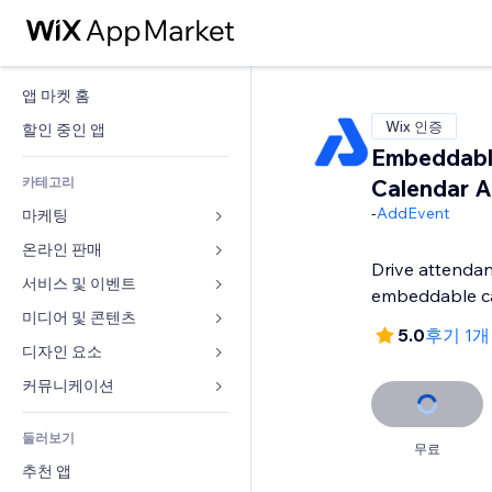
앱 마켓 홈
Wix 인증
할인 중인 앱
Embeddabl
카테고리
Calendar 
-
AddEvent
마케팅
온라인 판매
광고
Drive attendan
모바일
서비스 및 이벤트
쇼핑몰 관련 앱
embeddable c
사이트 통계
배송
미디어 및 콘텐츠
호텔
5.0
후기 1개
SNS
판매 버튼
이벤트
디자인 요소
갤러리
SEO
온라인 강좌
음식점
뮤직
지도 및 내비게이션
커뮤니케이션 
참가 유도
주문형 인쇄
부동산
팟캐스트
개인정보 및 보안
양식
사이트 목록
회계
둘러보기
예약
사진
시계
블로그
무료
이메일
쿠폰 및 로열티
추천 앱
동영상
페이지 템플릿
설문