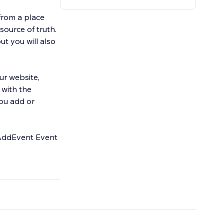
from a place
ource of truth.
t you will also
ur website,
 with the
you add or
e AddEvent Event