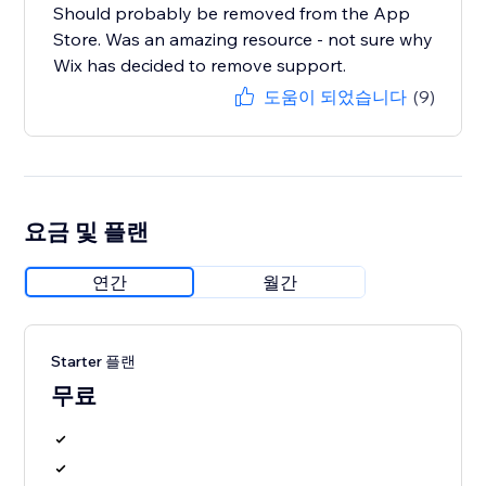
Should probably be removed from the App
Store. Was an amazing resource - not sure why
Wix has decided to remove support.
도움이 되었습니다
(9)
요금 및 플랜
연간
월간
Starter 플랜
무료